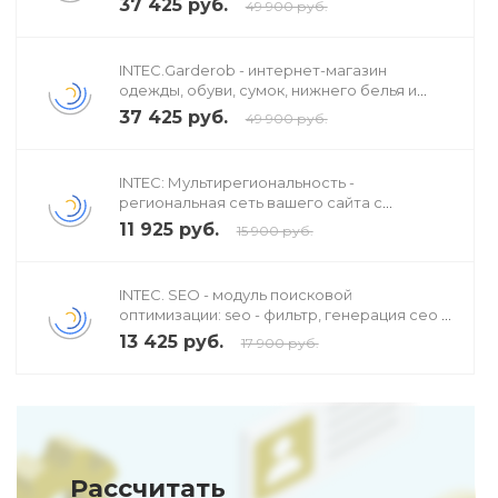
37 425 руб.
49 900 руб.
INTEC.Garderob - интернет-магазин
одежды, обуви, сумок, нижнего белья и
аксессуаров
37 425 руб.
49 900 руб.
INTEC: Мультирегиональность -
региональная сеть вашего сайта с
продвижением в поисковиках
11 925 руб.
15 900 руб.
INTEC. SEO - модуль поисковой
оптимизации: seo - фильтр, генерация сео -
текстов, H1, мета-тегов
13 425 руб.
17 900 руб.
Рассчитать