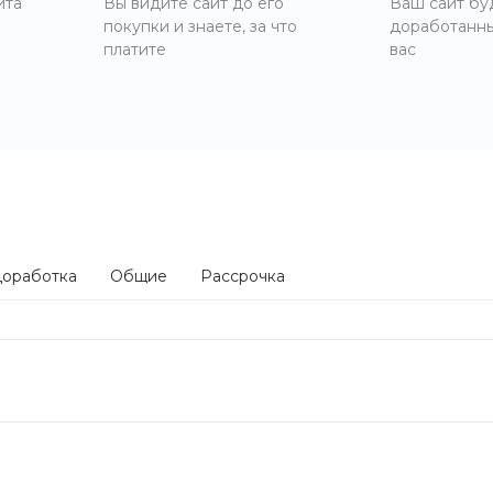
йта
Вы видите сайт до его
Ваш сайт бу
покупки и знаете, за что
доработанн
платите
вас
оработка
Общие
Рассрочка