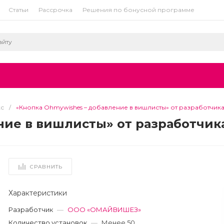
Статьи
Рассрочка
Решения по бонусной программе
кс
/
«Кнопка Ohmywishes – добавление в вишлисты» от разработч
ение в вишлисты» от разработч
СРАВНИТЬ
Характеристики
Разработчик
—
ООО «ОМАЙВИШЕЗ»
Количество установок
—
Менее 50