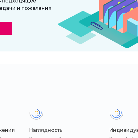
ь подходящее
адачи и пожелания
жения
Наглядность
Индивиду