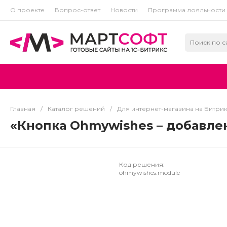
О проекте
Вопрос-ответ
Новости
Программа лояльности
Главная
/
Каталог решений
/
Для интернет-магазина на Битри
«Кнопка Ohmywishes – добавл
Код решения:
ohmywishes.module