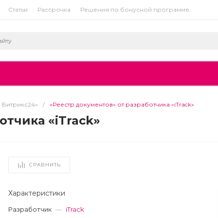
Статьи
Рассрочка
Решения по бонусной программе
я Битрикс24»
/
«Реестр документов» от разработчика «iTrack»
отчика «iTrack»
СРАВНИТЬ
Характеристики
Разработчик
—
iTrack