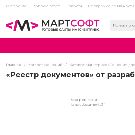
О проекте
Вопрос-ответ
Новости
Программа лояльности
Главная
/
Каталог решений
/
Каталог Marketplace «Решения дл
«Реестр документов» от разраб
Код решения:
itrack.documents24