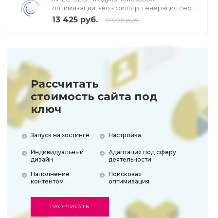
оптимизации: seo - фильтр, генерация сео -
текстов, H1, мета-тегов
13 425 руб.
17 900 руб.
Рассчитать
стоимость сайта под
ключ
Запуск на хостинге
Настройка
Индивидуальный
Адаптация под сферу
дизайн
деятельности
Наполнение
Поисковая
контентом
оптимизация
РАССЧИТАТЬ