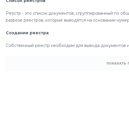
Список реестров
Реестр - это список документов, сгруппированный по об
разрезе реестров, которые выводятся на основании нуме
Создание реестра
Собственный реестр необходим для вывода документов и
реестра и папка на Битрикс24.Диске (существующая или 
не отображается информация по связанной CRM сущности.
ПОКАЗАТЬ
одинаковое - "Документ из диска".
Вы всегда можете обратиться к разработчику для 
Например:
Добавить новые статусы для документов.
Разработать для вашего портала персональное прилож