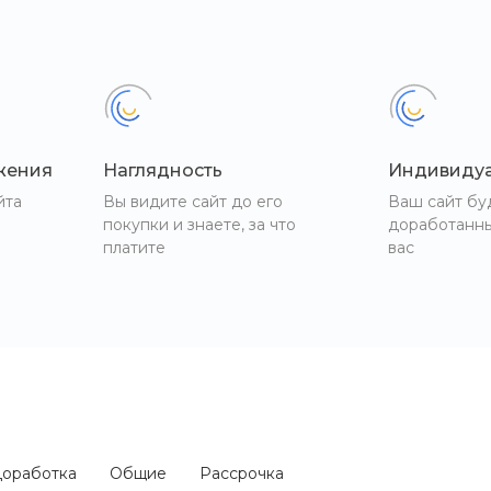
жения
Наглядность
Индивиду
йта
Вы видите сайт до его
Ваш сайт бу
покупки и знаете, за что
доработанн
платите
вас
оработка
Общие
Рассрочка