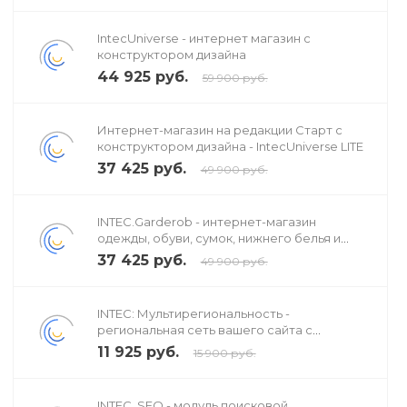
IntecUniverse - интернет магазин с
конструктором дизайна
44 925 руб.
59 900 руб.
Интернет-магазин на редакции Старт с
конструктором дизайна - IntecUniverse LITE
37 425 руб.
49 900 руб.
INTEC.Garderob - интернет-магазин
одежды, обуви, сумок, нижнего белья и
аксессуаров
37 425 руб.
49 900 руб.
INTEC: Мультирегиональность -
региональная сеть вашего сайта с
продвижением в поисковиках
11 925 руб.
15 900 руб.
INTEC. SEO - модуль поисковой