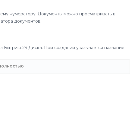
щему нумератору. Документы можно просматривать в
ратора документов.
з Битрикс24.Диска. При создании указывается название
предварительно созданная). Для таких типов документов
 Поле "Тип документа" для таких документов всегда
 ПОЛНОСТЬЮ
расширения или доработки функционала приложения.
ение.