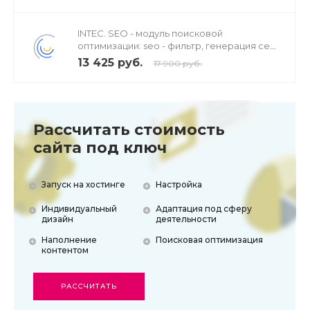
INTEC. SEO - модуль поисковой
оптимизации: seo - фильтр, генерация сео
- текстов, H1, мета-тегов
13 425 руб.
17 900 руб.
Рассчитать стоимость
сайта под ключ
Запуск на хостинге
Настройка
Индивидуальный
Адаптация под сферу
дизайн
деятельности
Наполнение
Поисковая оптимизация
контентом
РАССЧИТАТЬ