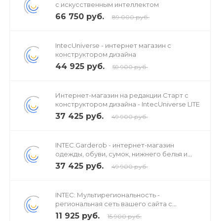
с искусственным интеллектом
66 750 руб.
89 000 руб.
IntecUniverse - интернет магазин с
конструктором дизайна
44 925 руб.
59 900 руб.
Интернет-магазин на редакции Старт с
конструктором дизайна - IntecUniverse LITE
37 425 руб.
49 900 руб.
INTEC.Garderob - интернет-магазин
одежды, обуви, сумок, нижнего белья и
аксессуаров
37 425 руб.
49 900 руб.
INTEC: Мультирегиональность -
региональная сеть вашего сайта с
продвижением в поисковиках
11 925 руб.
15 900 руб.