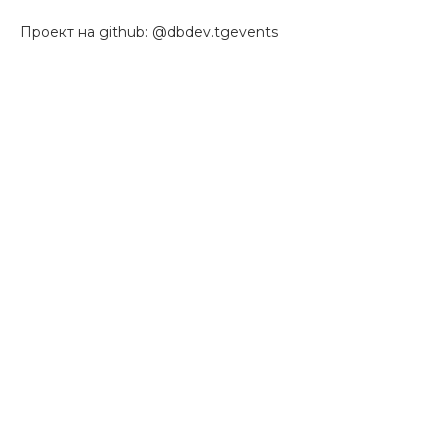
Проект на github: @dbdev.tgevents