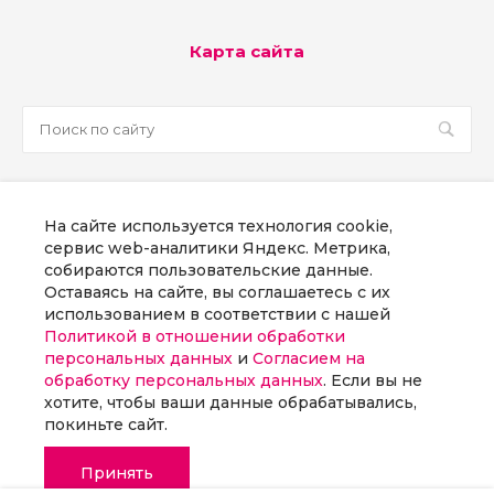
Карта сайта
sale@martsoft.ru
На сайте используется технология cookie,
8 800 300 58 70
сервис web-аналитики Яндекс. Метрика,
собираются пользовательские данные.
г. Москва, наб Пресненская, д. 8, стр. 1
Оставаясь на сайте, вы соглашаетесь с их
использованием в соответствии с нашей
Политикой в отношении обработки
Заказать звонок
персональных данных
и
Согласием на
обработку персональных данных
. Если вы не
хотите, чтобы ваши данные обрабатывались,
покиньте сайт.
© 2026 ООО «МАРТСОФТ», Все права защищены
Принять