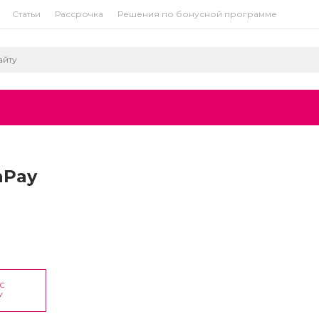
Статьи
Рассрочка
Решения по бонусной программе
nPay
ОС
У