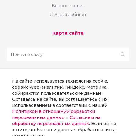
Вопрос - ответ
Личный кабинет
Карта сайта
sale@martsoft.ru
На сайте используется технология cookie,
8 800 300 58 70
сервис web-аналитики Яндекс. Метрика,
собираются пользовательские данные.
г. Москва, наб Пресненская, д. 8, стр. 1
Оставаясь на сайте, вы соглашаетесь с их
использованием в соответствии с нашей
Политикой в отношении обработки
Заказать звонок
персональных данных
и
Согласием на
обработку персональных данных
. Если вы не
хотите, чтобы ваши данные обрабатывались,
покиньте сайт.