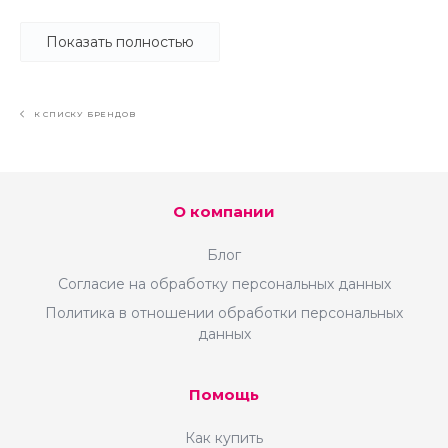
Показать полностью
К СПИСКУ БРЕНДОВ
Осуществляем техническую поддержку и
сопровождение сайтов на платформе 1С-
Битрикс , ваш сайт будет работать
круглосуточно
О компании
Проводим консультации по платформе 1С-
Блог
Битрикс
Согласие на обработку персональных данных
Политика в отношении обработки персональных
данных
Помощь
Как купить