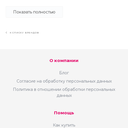
только лучшие технологии.
Показать полностью
Код пишу чисто, с комментариями.
Следую правилам и предписаниям 1С-
Битрикс по интеграции и разработке.
К СПИСКУ БРЕНДОВ
Пишу идеи на сайте идей — тем самым,
не молчу о том, что не нравится, а
помогаю сделать продукт лучше.
О компании
Блог
Согласие на обработку персональных данных
Политика в отношении обработки персональных
данных
Помощь
Как купить