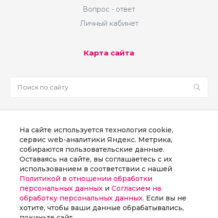
Вопрос - ответ
Личный кабинет
Карта сайта
sale@martsoft.ru
На сайте используется технология cookie,
8 800 300 58 70
сервис web-аналитики Яндекс. Метрика,
собираются пользовательские данные.
г. Москва, наб Пресненская, д. 8, стр. 1
Оставаясь на сайте, вы соглашаетесь с их
использованием в соответствии с нашей
Политикой в отношении обработки
Заказать звонок
персональных данных
и
Согласием на
обработку персональных данных
. Если вы не
хотите, чтобы ваши данные обрабатывались,
покиньте сайт.