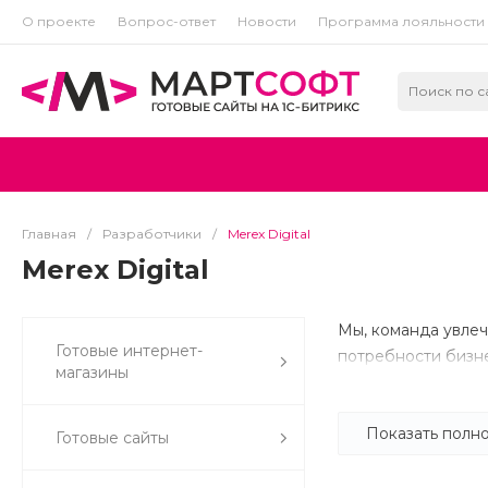
О проекте
Вопрос-ответ
Новости
Программа лояльности
Главная
/
Разработчики
/
Merex Digital
Merex Digital
Мы, команда увле
Готовые интернет-
потребности бизне
магазины
Для нас каждый пр
Показать полн
Готовые сайты