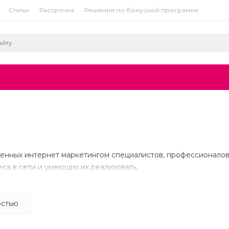
Статьи
Рассрочка
Решения по бонусной программе
ченных интернет маркетингом специалистов, профессионало
са в сети и умеющих их реализовать.
оект — это уникальный и интересный опыт, который помогает
остью