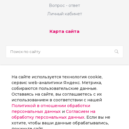
Вопрос - ответ
Личный кабинет
Карта сайта
sale@martsoft.ru
На сайте используется технология cookie,
8 800 300 58 70
сервис web-аналитики Яндекс. Метрика,
собираются пользовательские данные.
г. Москва, наб Пресненская, д. 8, стр. 1
Оставаясь на сайте, вы соглашаетесь с их
использованием в соответствии с нашей
Политикой в отношении обработки
Заказать звонок
персональных данных
и
Согласием на
обработку персональных данных
. Если вы не
хотите, чтобы ваши данные обрабатывались,
покиньте сайт.