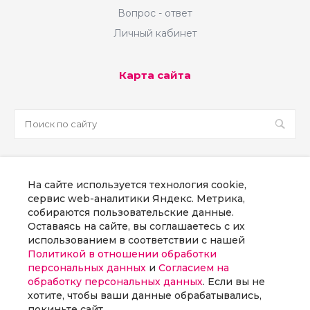
000 р
Вопрос - ответ
Разработка промо-сайтов - от 150 000 р
Личный кабинет
Техническая поддержка - от 30 000 р в
месяц
Карта сайта
sale@martsoft.ru
На сайте используется технология cookie,
8 800 300 58 70
сервис web-аналитики Яндекс. Метрика,
собираются пользовательские данные.
г. Москва, наб Пресненская, д. 8, стр. 1
Оставаясь на сайте, вы соглашаетесь с их
использованием в соответствии с нашей
Политикой в отношении обработки
Заказать звонок
персональных данных
и
Согласием на
обработку персональных данных
. Если вы не
хотите, чтобы ваши данные обрабатывались,
покиньте сайт.