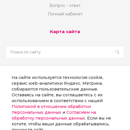
Вопрос - ответ
Личный кабинет
Карта сайта
sale@martsoft.ru
На сайте используется технология cookie,
8 800 300 58 70
сервис web-аналитики Яндекс. Метрика,
собираются пользовательские данные.
г. Москва, наб Пресненская, д. 8, стр. 1
Оставаясь на сайте, вы соглашаетесь с их
использованием в соответствии с нашей
Политикой в отношении обработки
Заказать звонок
персональных данных
и
Согласием на
обработку персональных данных
. Если вы не
хотите, чтобы ваши данные обрабатывались,
покиньте сайт.