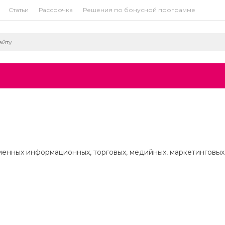
Статьи
Рассрочка
Решения по бонусной программе
енных информационных, торговых, медийных, маркетинговых