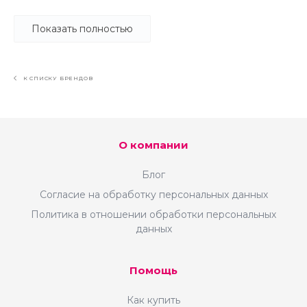
компетенций, который необходим для
обеспечения стабильной системной
Показать полностью
работы и успешного развития
современного интернет-магазина. Это
возможно благодаря собственному штату
К СПИСКУ БРЕНДОВ
специалистов по работе с ecommerce-
сервисами, партнерскими площадками,
отзывами, email рассылками и других
профессионалов, так необходимых для
О компании
работы интернет-магазина, но сложно
доступных на рынке.
Блог
Согласие на обработку персональных данных
Благодаря фокусу на интернет-магазины,
Политика в отношении обработки персональных
уникальному штату, а также системному
данных
подходу, мы эффективно решаем задачи
наших клиентов в сфере интернет
торговли, независимо от размера
Помощь
интернет-магазина. За 5 лет работы,
Как купить
компания получила опыт работы как с