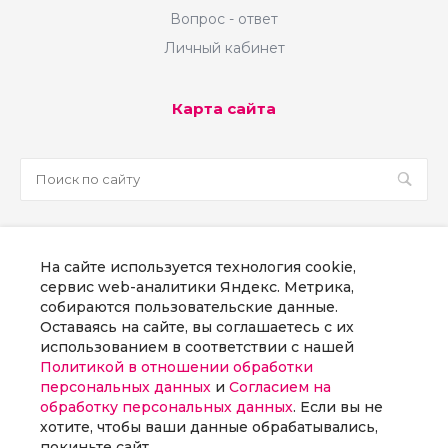
небольшими магазинами(от 10 заказов в
Вопрос - ответ
день), так и с крупными, получающими от
Личный кабинет
200+ заказов в день.
Карта сайта
sale@martsoft.ru
На сайте используется технология cookie,
8 800 300 58 70
сервис web-аналитики Яндекс. Метрика,
собираются пользовательские данные.
г. Москва, наб Пресненская, д. 8, стр. 1
Оставаясь на сайте, вы соглашаетесь с их
использованием в соответствии с нашей
Политикой в отношении обработки
Заказать звонок
персональных данных
и
Согласием на
обработку персональных данных
. Если вы не
хотите, чтобы ваши данные обрабатывались,
покиньте сайт.