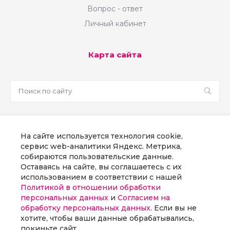
Вопрос - ответ
Личный кабинет
Карта сайта
sale@martsoft.ru
На сайте используется технология cookie,
8 800 300 58 70
сервис web-аналитики Яндекс. Метрика,
собираются пользовательские данные.
г. Москва, наб Пресненская, д. 8, стр. 1
Оставаясь на сайте, вы соглашаетесь с их
использованием в соответствии с нашей
Политикой в отношении обработки
Заказать звонок
персональных данных
и
Согласием на
обработку персональных данных
. Если вы не
хотите, чтобы ваши данные обрабатывались,
покиньте сайт.