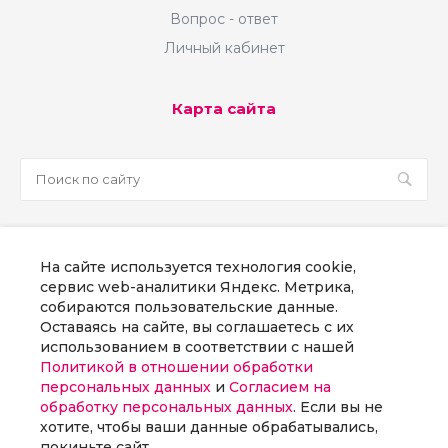
магазином (обмен заказами и клиентами);
Вопрос - ответ
• Лидогенерация в Битрикс24: с сайта
Личный кабинет
Заказчика или Landing page
(автоматическое создание контактов в
Карта сайта
CRM из заявок на вашем сайте);
• Публикация отчетов и печатных форм
из 1С в Битрикс24;
• Подключение почтового сервера на
базе Битрикс24 (корпоративная почта на
вашем домене в интерфейсе Yandex);
sale@martsoft.ru
• Обучение сотрудников работе в
На сайте используется технология cookie,
8 800 300 58 70
Битрикс24: написание инструкций,
сервис web-аналитики Яндекс. Метрика,
поддержка он-лайн;
собираются пользовательские данные.
г. Москва, наб Пресненская, д. 8, стр. 1
Оставаясь на сайте, вы соглашаетесь с их
• Интеграция с почтовыми и SMS-
использованием в соответствии с нашей
рассылками;
Политикой в отношении обработки
Заказать звонок
• Разрабатываем модули и
персональных данных
и
Согласием на
дополнительного функционала по
обработку персональных данных
. Если вы не
требованию Заказчика.
хотите, чтобы ваши данные обрабатывались,
покиньте сайт.